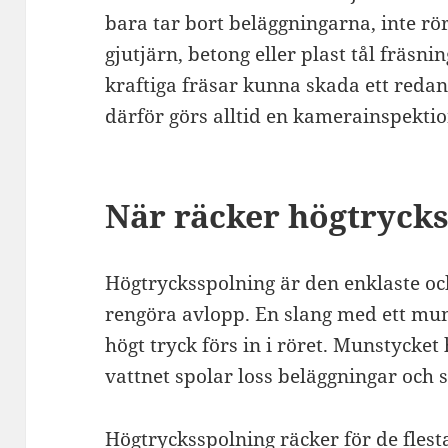
bara tar bort beläggningarna, inte rö
gjutjärn, betong eller plast tål fräsn
kraftiga fräsar kunna skada ett redan
därför görs alltid en kamerainspektio
När räcker högtryck
Högtrycksspolning är den enklaste och
rengöra avlopp. En slang med ett mu
högt tryck förs in i röret. Munstycket
vattnet spolar loss beläggningar och 
Högtrycksspolning räcker för de fles