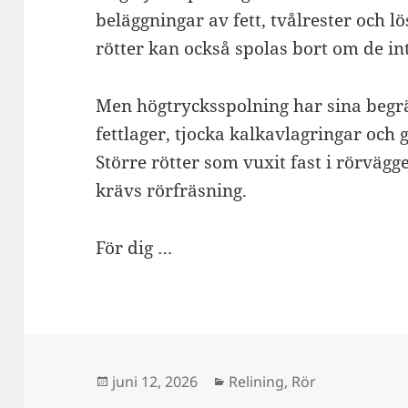
beläggningar av fett, tvålrester och l
rötter kan också spolas bort om de inte
Men högtrycksspolning har sina begr
fettlager, tjocka kalkavlagringar och 
Större rötter som vuxit fast i rörvägge
krävs rörfräsning.
För dig …
Postat
juni 12, 2026
Kategorier
Relining
,
Rör