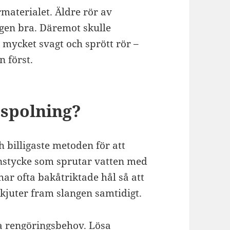
rmaterialet. Äldre rör av
ingen bra. Däremot skulle
 mycket svagt och sprött rör –
n först.
sspolning?
 billigaste metoden för att
nstycke som sprutar vatten med
 har ofta bakåtriktade hål så att
skjuter fram slangen samtidigt.
ta rengöringsbehov. Lösa