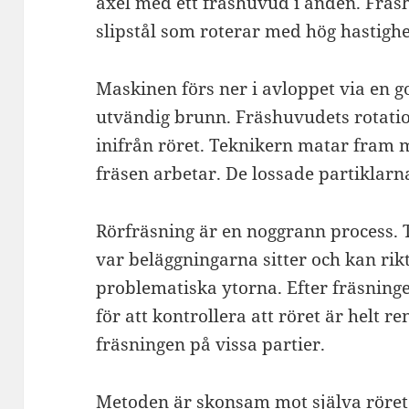
axel med ett fräshuvud i änden. Fräsh
slipstål som roterar med hög hastighe
Maskinen förs ner i avloppet via en 
utvändig brunn. Fräshuvudets rotatio
inifrån röret. Teknikern matar fra
fräsen arbetar. De lossade partiklarn
Rörfräsning är en noggrann process.
var beläggningarna sitter och kan rik
problematiska ytorna. Efter fräsning
för att kontrollera att röret är helt 
fräsningen på vissa partier.
Metoden är skonsam mot själva röret. 