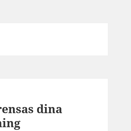
rensas dina
ning