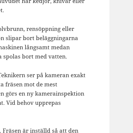
uvudet har kedjor, knivar eller
t.
golvbrunn, rensöppning eller
n slipar bort beläggningarna
m maskinen långsamt medan
a spolas bort med vatten.
 Teknikern ser på kameran exakt
ta fräsen mot de mest
en görs en ny kamerainspektion
rent. Vid behov upprepas
Fräsen är inställd så att den