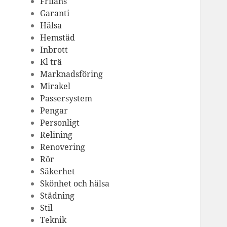
Frilans
Garanti
Hälsa
Hemstäd
Inbrott
Kl trä
Marknadsföring
Mirakel
Passersystem
Pengar
Personligt
Relining
Renovering
Rör
Säkerhet
Skönhet och hälsa
Städning
Stil
Teknik