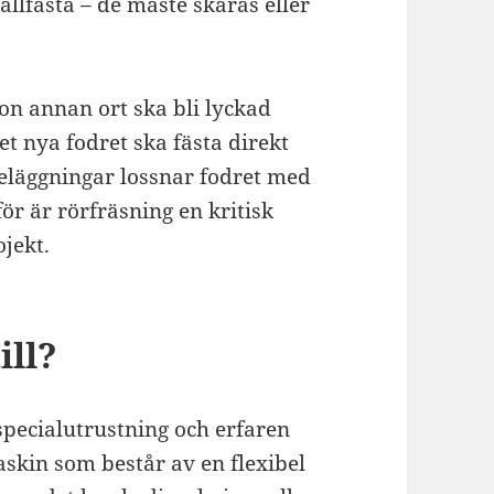
ållfasta – de måste skäras eller
on annan ort ska bli lyckad
et nya fodret ska fästa direkt
eläggningar lossnar fodret med
för är rörfräsning en kritisk
jekt.
ill?
pecialutrustning och erfaren
skin som består av en flexibel