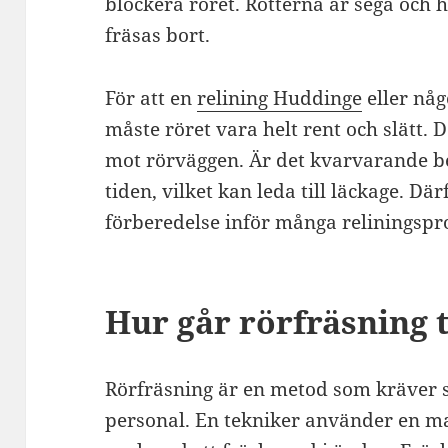
blockera röret. Rötterna är sega och h
fräsas bort.
För att en
relining Huddinge
eller någ
måste röret vara helt rent och slätt. D
mot rörväggen. Är det kvarvarande b
tiden, vilket kan leda till läckage. Där
förberedelse inför många reliningspro
Hur går rörfräsning t
Rörfräsning är en metod som kräver s
personal. En tekniker använder en ma