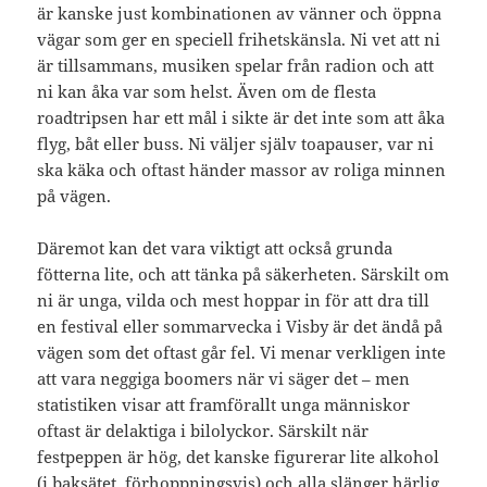
är kanske just kombinationen av vänner och öppna
vägar som ger en speciell frihetskänsla. Ni vet att ni
är tillsammans, musiken spelar från radion och att
ni kan åka var som helst. Även om de flesta
roadtripsen har ett mål i sikte är det inte som att åka
flyg, båt eller buss. Ni väljer själv toapauser, var ni
ska käka och oftast händer massor av roliga minnen
på vägen.
Däremot kan det vara viktigt att också grunda
fötterna lite, och att tänka på säkerheten. Särskilt om
ni är unga, vilda och mest hoppar in för att dra till
en festival eller sommarvecka i Visby är det ändå på
vägen som det oftast går fel. Vi menar verkligen inte
att vara neggiga boomers när vi säger det – men
statistiken visar att framförallt unga människor
oftast är delaktiga i bilolyckor. Särskilt när
festpeppen är hög, det kanske figurerar lite alkohol
(i baksätet, förhoppningsvis) och alla slänger härlig