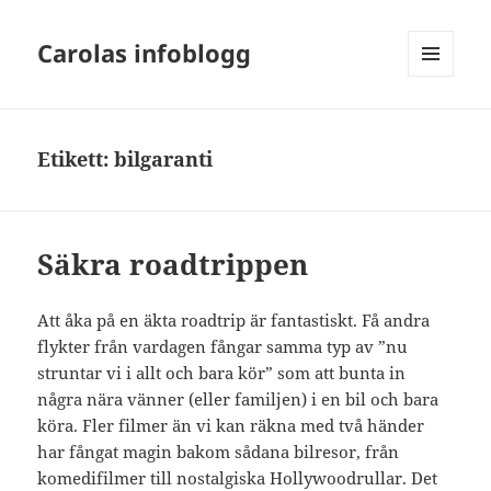
Carolas infoblogg
MENY
OCH
WIDGETS
Etikett:
bilgaranti
Säkra roadtrippen
Att åka på en äkta roadtrip är fantastiskt. Få andra
flykter från vardagen fångar samma typ av ”nu
struntar vi i allt och bara kör” som att bunta in
några nära vänner (eller familjen) i en bil och bara
köra. Fler filmer än vi kan räkna med två händer
har fångat magin bakom sådana bilresor, från
komedifilmer till nostalgiska Hollywoodrullar. Det