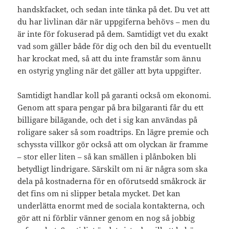
handskfacket, och sedan inte tänka på det. Du vet att
du har livlinan där när uppgiferna behövs – men du
är inte för fokuserad på dem. Samtidigt vet du exakt
vad som gäller både för dig och den bil du eventuellt
har krockat med, så att du inte framstår som ännu
en ostyrig yngling när det gäller att byta uppgifter.
Samtidigt handlar koll på garanti också om ekonomi.
Genom att spara pengar på bra bilgaranti får du ett
billigare bilägande, och det i sig kan användas på
roligare saker så som roadtrips. En lägre premie och
schyssta villkor gör också att om olyckan är framme
– stor eller liten – så kan smällen i plånboken bli
betydligt lindrigare. Särskilt om ni är några som ska
dela på kostnaderna för en oförutsedd småkrock är
det fins om ni slipper betala mycket. Det kan
underlätta enormt med de sociala kontakterna, och
gör att ni förblir vänner genom en nog så jobbig