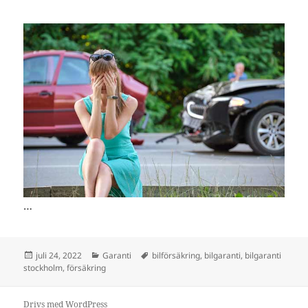
…
Postat
juli 24, 2022
Kategorier
Garanti
Taggar
bilförsäkring
,
bilgaranti
,
bilgaranti
stockholm
,
försäkring
Drivs med WordPress